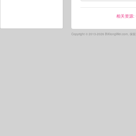
相关资源:
Copyright ©
2013-2026 BiXiongWei.com,