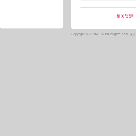
相关资源:
Copyright ©
2013-2026 BiXiongWei.com,