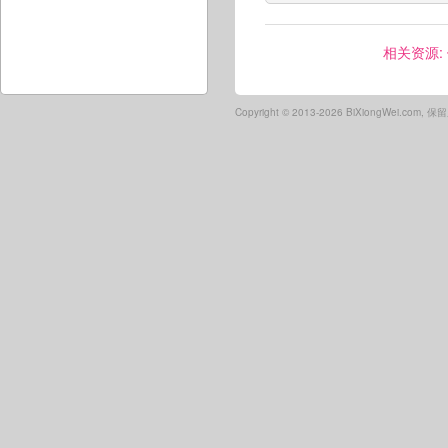
相关资源:
Copyright ©
2013-2026 BiXiongWei.com,