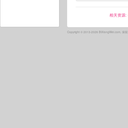
相关资源:
Copyright ©
2013-2026 BiXiongWei.com,