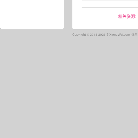
相关资源:
Copyright ©
2013-2026 BiXiongWei.com,