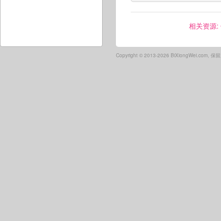
相关资源:
Copyright ©
2013-2026 BiXiongWei.com,