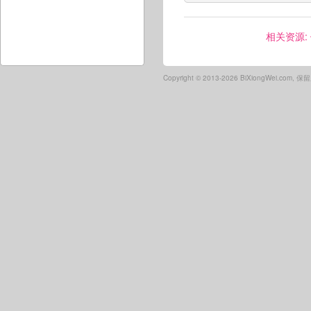
相关资源:
Copyright ©
2013-2026 BiXiongWei.com,