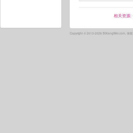
相关资源:
Copyright ©
2013-2026 BiXiongWei.com,