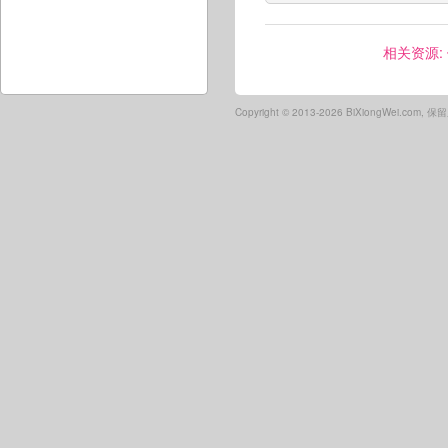
相关资源:
Copyright ©
2013-2026 BiXiongWei.com,