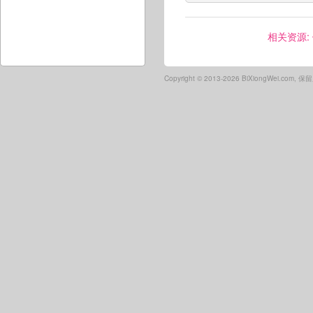
相关资源:
Copyright ©
2013-2026 BiXiongWei.com,