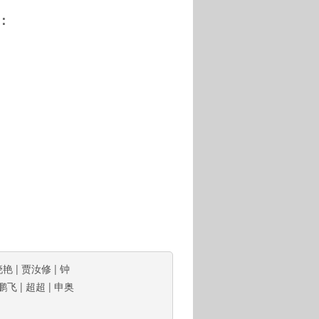
：
晓艳
|
贾汝修
|
钟
鹏飞
|
超超
|
申奥