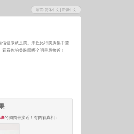
语言:
简体中文
|
正體中文
自信健康就是美。来丘比特美胸集中营
，看看你的美胸跟哪个明星最接近！
果
南珠
的胸围最接近！有图有真相：