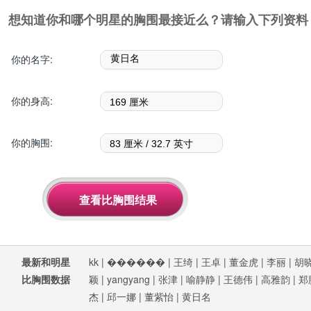
想知道你和哪个明星的胸围最接近么？请输入下列资料
你的名字:
你的身高:
你的胸围:
最新和明星
kk
|
������
|
王绮
|
王卓
|
董金虎
|
李丽
|
胡
比胸围数据
颖
|
yangyang
|
张津
|
喻静静
|
王德伟
|
高雅韵
|
郑
杰
|
邱一娜
|
董紫怡
|
黄日名