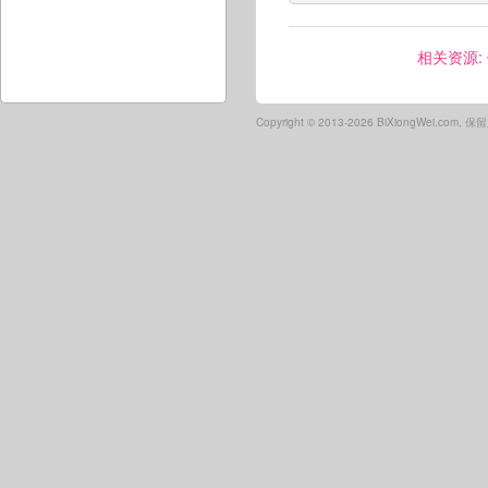
相关资源:
Copyright ©
2013-2026 BiXiongWei.com,