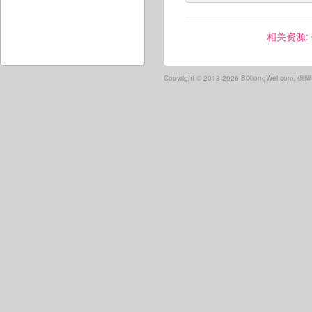
相关资源:
Copyright ©
2013-2026 BiXiongWei.com,