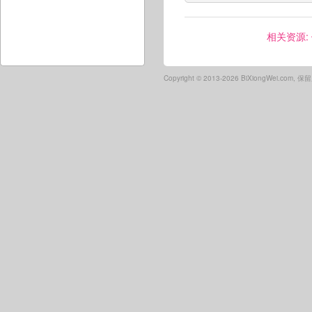
相关资源:
Copyright ©
2013-2026 BiXiongWei.com,