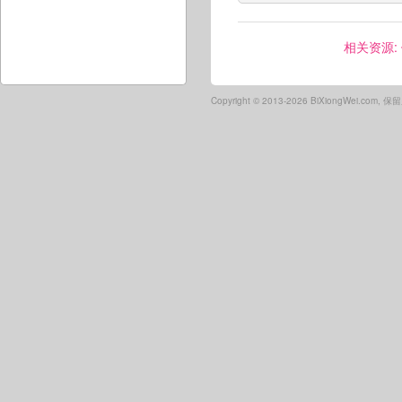
相关资源:
Copyright ©
2013-2026 BiXiongWei.com,