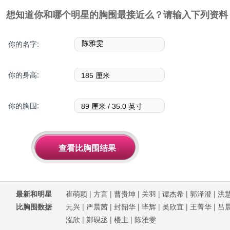
想知道你和哪个明星的胸围最接近么？请输入下列资料
你的名字:
你的身高:
你的胸围:
最新和明星
崔萌颖
|
方言
|
曹贵坤
|
关羽
|
谭杰希
|
郭泽澄
|
洪
比胸围数据
元兴
|
严晨茜
|
封韶华
|
毕辉
|
吴欣宜
|
王菁华
|
吕
泓欣
|
鄭硯丞
|
楼主
|
陈雅雯