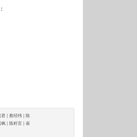
：
慧君
|
蔡经纬
|
陈
晨枫
|
陈籽言
|
崔