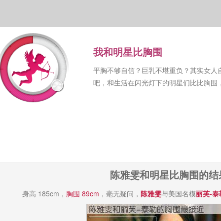
我和明星比胸围
平胸不够自信？巨乳不堪重负？其实女人
吧，和生活在闪光灯下的明星们比比胸围
陈雅雯和明星比胸围的结
身高 185cm，
胸围 89cm
，毫无疑问，
陈雅雯
与美国名模
丽芙-泰