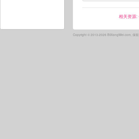
相关资源:
Copyright ©
2013-2026 BiXiongWei.com,