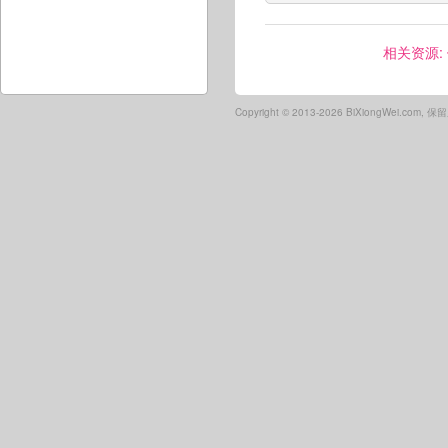
相关资源:
Copyright ©
2013-2026 BiXiongWei.com,