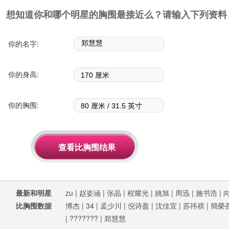
想知道你和哪个明星的胸围最接近么？请输入下列资料
你的名字:
你的身高:
你的胸围:
最新和明星
zu
|
赵姿涵
|
张晶
|
程耀光
|
姚旭
|
周迅
|
施书浩
|
比胸围数据
博杰
|
34
|
孟少川
|
倪诗盈
|
沈佳宜
|
苏祎祺
|
簡榮
|
???????
|
郑慧慧