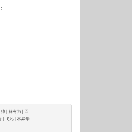
：
向帅
|
解有为
|
回
吾
|
飞凡
|
林昇华