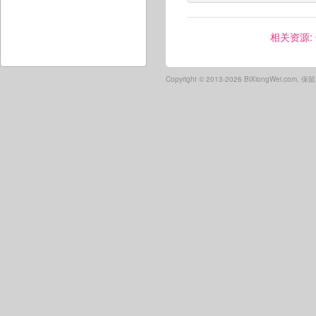
相关资源:
Copyright ©
2013-2026 BiXiongWei.com,