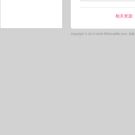
相关资源:
Copyright ©
2013-2026 BiXiongWei.com,