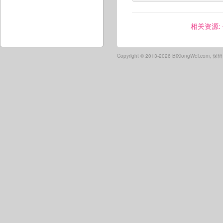
相关资源:
Copyright ©
2013-2026 BiXiongWei.com,