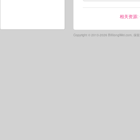
相关资源:
Copyright ©
2013-2026 BiXiongWei.com,