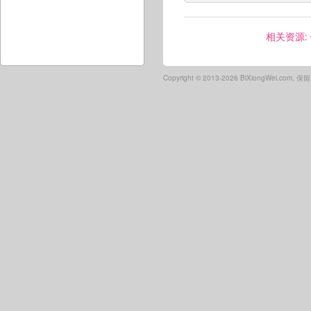
相关资源:
Copyright ©
2013-2026 BiXiongWei.com,