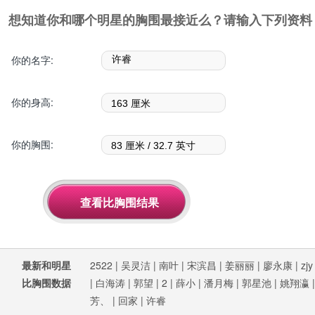
想知道你和哪个明星的胸围最接近么？请输入下列资料
你的名字:
你的身高:
你的胸围:
最新和明星
2522
|
吴灵洁
|
南叶
|
宋滨昌
|
姜丽丽
|
廖永康
|
zjy
比胸围数据
|
白海涛
|
郭望
|
2
|
薛小
|
潘月梅
|
郭星池
|
姚翔瀛
芳、
|
回家
|
许睿