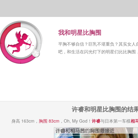
我和明星比胸围
平胸不够自信？巨乳不堪重负？其实女人
吧，和生活在闪光灯下的明星们比比胸围
许睿和明星比胸围的结
身高 163cm，
胸围 83cm
，Oh, My God！
许睿
与日本第一车模
相