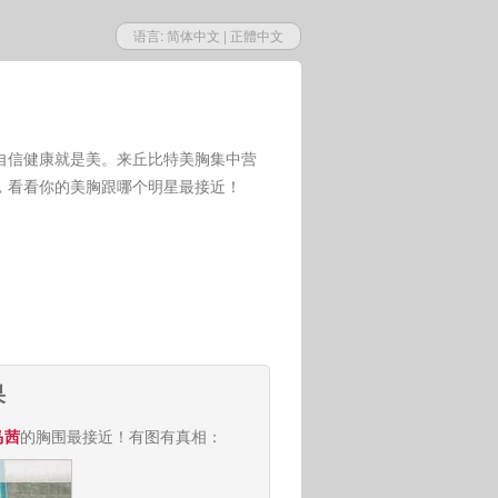
语言:
简体中文
|
正體中文
自信健康就是美。来丘比特美胸集中营
，看看你的美胸跟哪个明星最接近！
果
马茜
的胸围最接近！有图有真相：