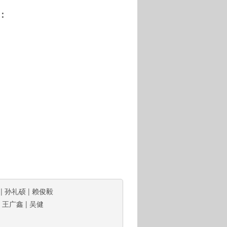
：
|
孙礼硕
|
赖俊毅
|
王广鑫
|
吴健