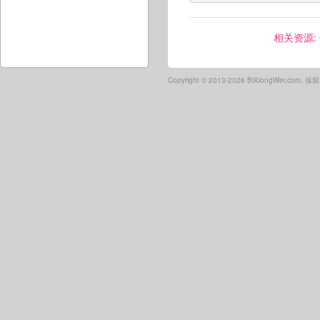
相关资源:
Copyright ©
2013-2026 BiXiongWei.com,