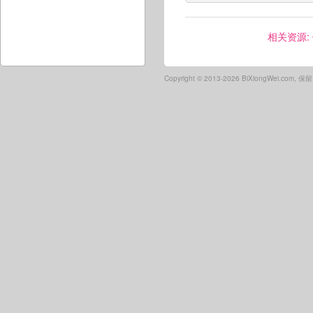
相关资源:
Copyright ©
2013-2026 BiXiongWei.com,