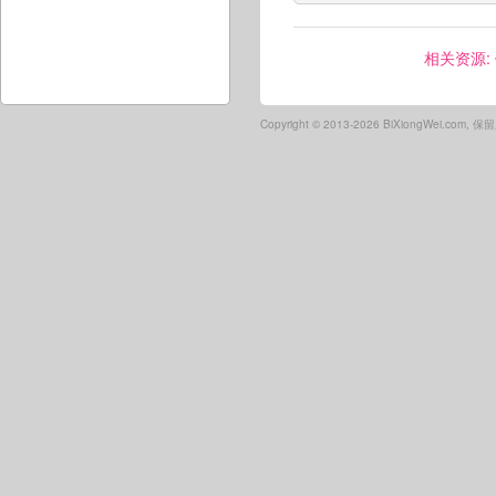
相关资源:
Copyright ©
2013-2026 BiXiongWei.com,