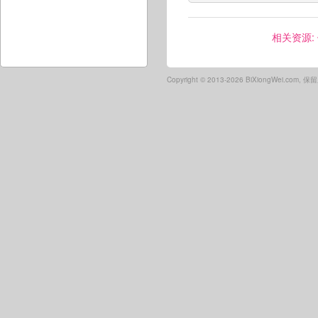
相关资源:
Copyright ©
2013-2026 BiXiongWei.com,