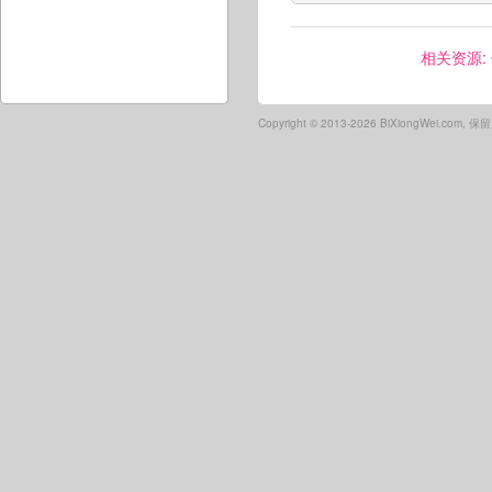
相关资源:
Copyright ©
2013-2026 BiXiongWei.com,