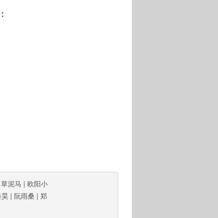
：
|
草泥马
|
欧阳小
秦昊
|
阮雨桑
|
郑