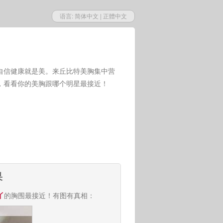
语言:
简体中文
|
正體中文
自信健康就是美。来丘比特美胸集中营
，看看你的美胸跟哪个明星最接近！
果
丫
的胸围最接近！有图有真相：