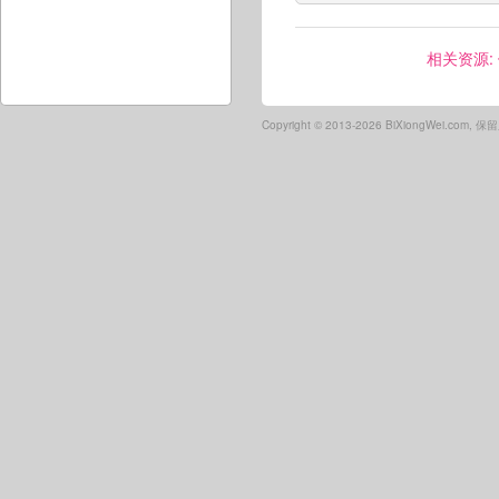
相关资源:
Copyright ©
2013-2026 BiXiongWei.com,