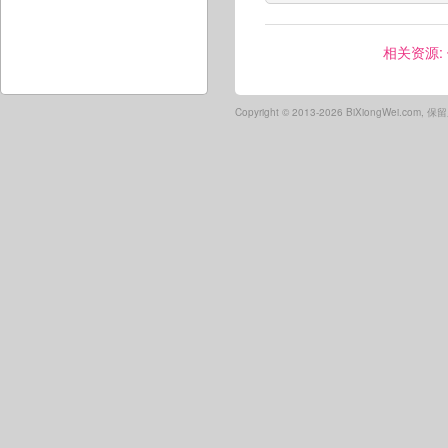
相关资源:
Copyright ©
2013-2026 BiXiongWei.com,