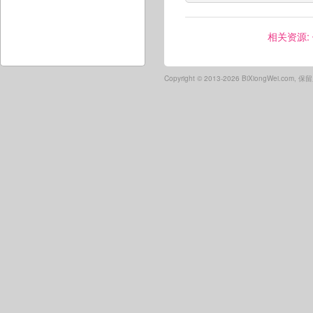
相关资源:
Copyright ©
2013-2026 BiXiongWei.com,