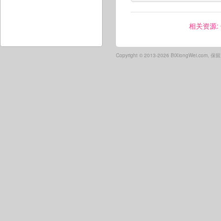
相关资源:
Copyright ©
2013-2026 BiXiongWei.com,