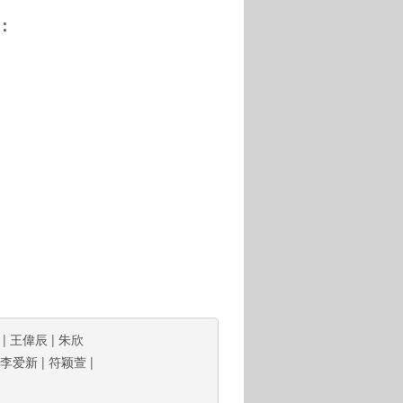
：
|
王偉辰
|
朱欣
李爱新
|
符颖萱
|