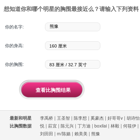
想知道你和哪个明星的胸围最接近么？请输入下列资料
你的名字:
你的身高:
你的胸围:
最新和明星
李禹桥
|
王圣智
|
陈李想
|
奚豪杰
|
好哥哥v
|
胡诗怡
比胸围数据
悦
|
莊宜
|
陈元兴
|
丁方迪
|
boxilai
|
林毅
|
何筱伊
|
刘田田
|
m/陈嫱
|
賴美美
|
熊豫