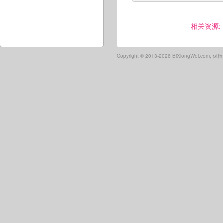
相关资源:
Copyright ©
2013-2026 BiXiongWei.com,