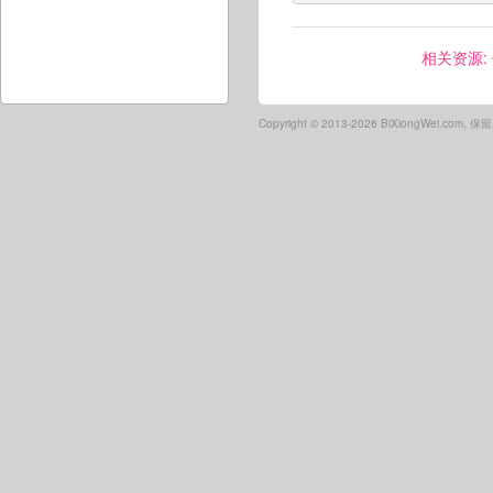
相关资源:
Copyright ©
2013-2026 BiXiongWei.com,