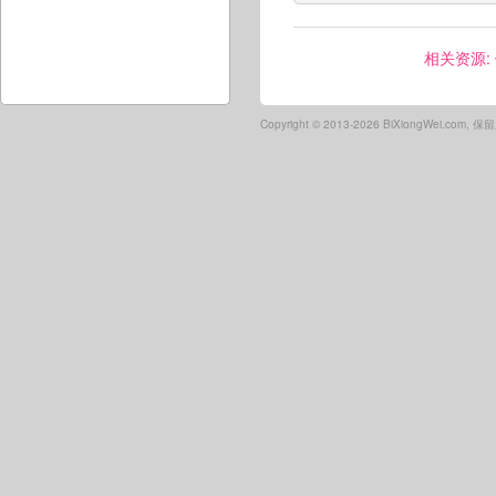
相关资源:
Copyright ©
2013-2026 BiXiongWei.com,