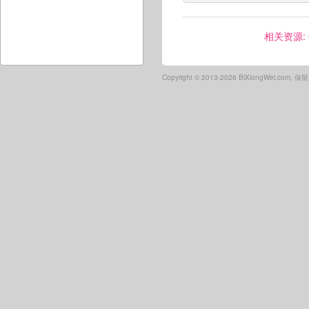
相关资源:
Copyright ©
2013-2026 BiXiongWei.com,