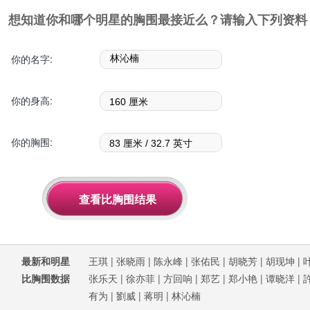
想知道你和哪个明星的胸围最接近么？请输入下列资料
你的名字:
你的身高:
你的胸围:
最新和明星
王琪
|
张晓雨
|
陈永峰
|
张佑民
|
胡晓芳
|
胡现坤
|
比胸围数据
张乐天
|
徐亦菲
|
方回响
|
郑艺
|
郑小艳
|
谭晓洋
|
有为
|
劉威
|
蒋明
|
林沁楠