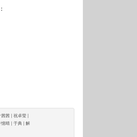
：
叶茜茜
|
祝卓莹
|
許憶晴
|
于典
|
解