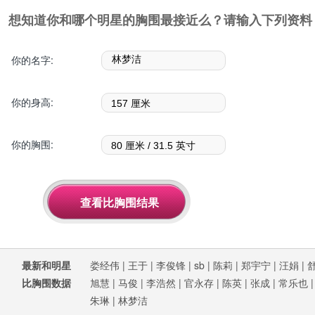
想知道你和哪个明星的胸围最接近么？请输入下列资料
你的名字:
你的身高:
你的胸围:
最新和明星
娄经伟
|
王于
|
李俊锋
|
sb
|
陈莉
|
郑宇宁
|
汪娟
|
比胸围数据
旭慧
|
马俊
|
李浩然
|
官永存
|
陈英
|
张成
|
常乐也
朱琳
|
林梦洁