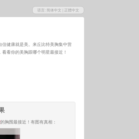
语言:
简体中文
|
正體中文
自信健康就是美。来丘比特美胸集中营
，看看你的美胸跟哪个明星最接近！
果
莹
的胸围最接近！有图有真相：