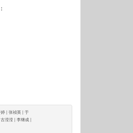
：
舒婷
|
张祯英
|
于
|
古滢滢
|
李继成
|