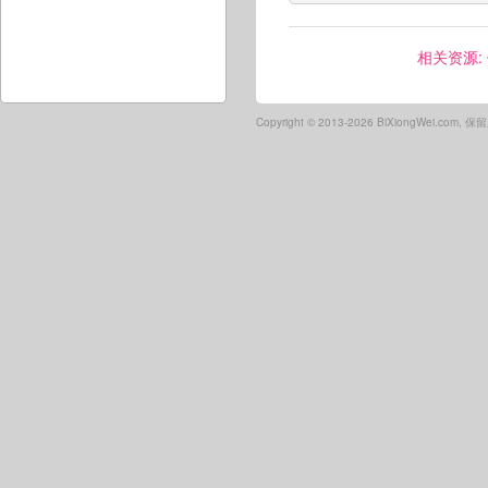
相关资源:
Copyright ©
2013-2026 BiXiongWei.com,