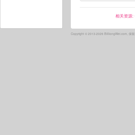
相关资源:
Copyright ©
2013-2026 BiXiongWei.com,