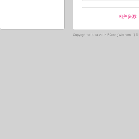
相关资源:
Copyright ©
2013-2026 BiXiongWei.com,