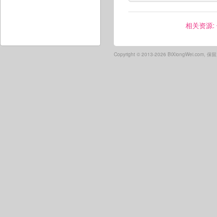
相关资源:
Copyright ©
2013-2026 BiXiongWei.com,