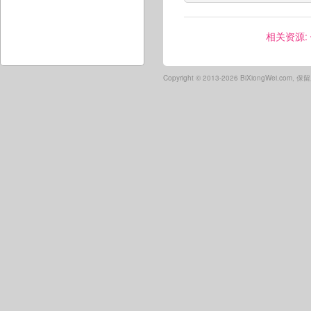
相关资源:
Copyright ©
2013-2026 BiXiongWei.com,