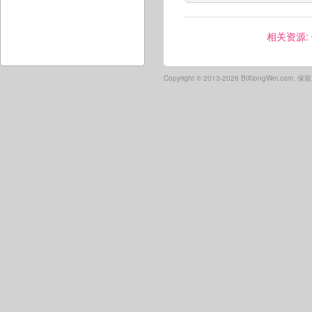
相关资源:
Copyright ©
2013-2026 BiXiongWei.com,