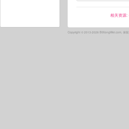
相关资源:
Copyright ©
2013-2026 BiXiongWei.com,