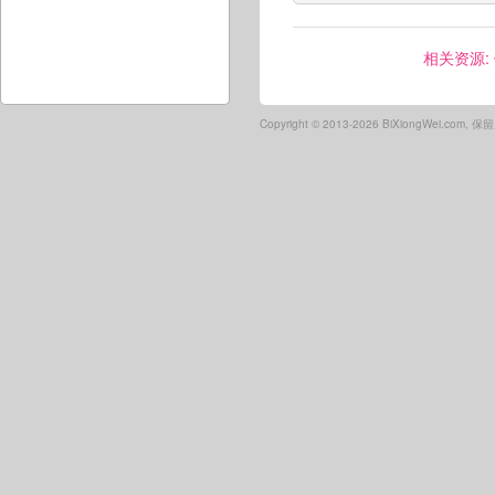
相关资源:
Copyright ©
2013-2026 BiXiongWei.com,